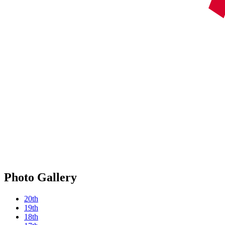
Photo Gallery
20th
19th
18th