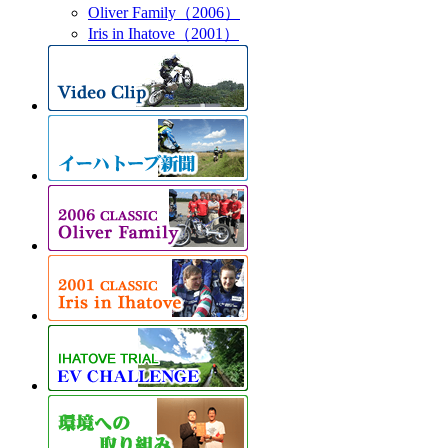
Oliver Family（2006）
Iris in Ihatove（2001）