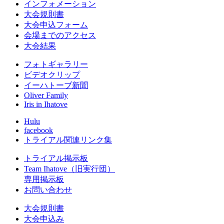
インフォメーション
大会規則書
大会申込フォーム
会場までのアクセス
大会結果
フォトギャラリー
ビデオクリップ
イーハトーブ新聞
Oliver Family
Iris in Ihatove
Hulu
facebook
トライアル関連リンク集
トライアル掲示板
Team Ihatove（旧実行団）
専用掲示板
お問い合わせ
大会規則書
大会申込み