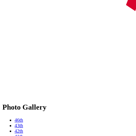
Photo Gallery
46th
43th
42th