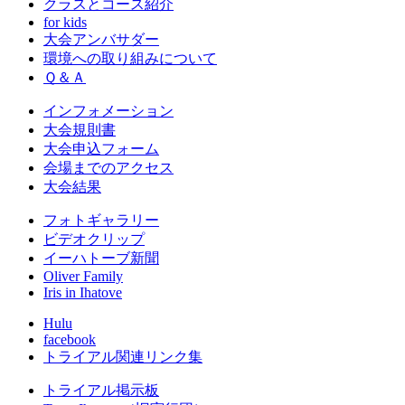
クラスとコース紹介
for kids
大会アンバサダー
環境への取り組みについて
Ｑ＆Ａ
インフォメーション
大会規則書
大会申込フォーム
会場までのアクセス
大会結果
フォトギャラリー
ビデオクリップ
イーハトーブ新聞
Oliver Family
Iris in Ihatove
Hulu
facebook
トライアル関連リンク集
トライアル掲示板